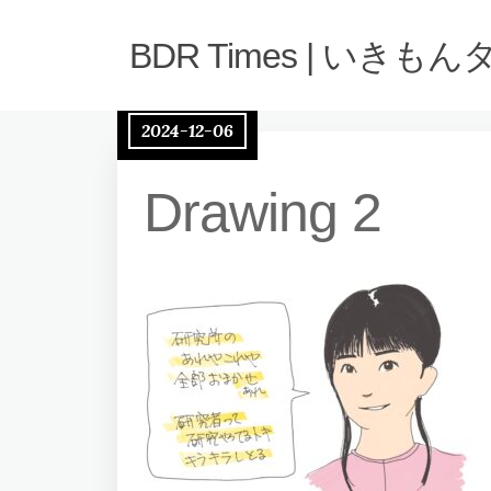
BDR Times | いきも
2024-12-06
Drawing 2