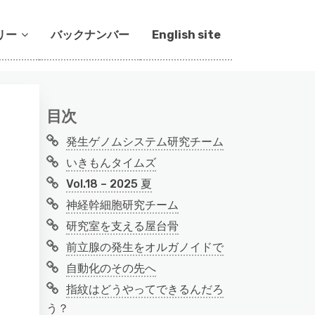
リー
バックナンバー
English site
目次
発生ゲノムシステム研究チーム
いきもんタイムズ
Vol.18 – 2025 夏
神経幹細胞研究チーム
研究室を支える屋台骨
前立腺の発生をオルガノイドで
自動化のその先へ
指紋はどうやってできるんだろ
う？