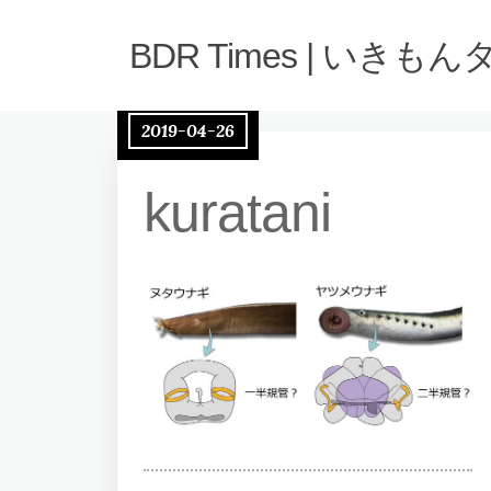
BDR Times | いきも
2019-04-26
kuratani