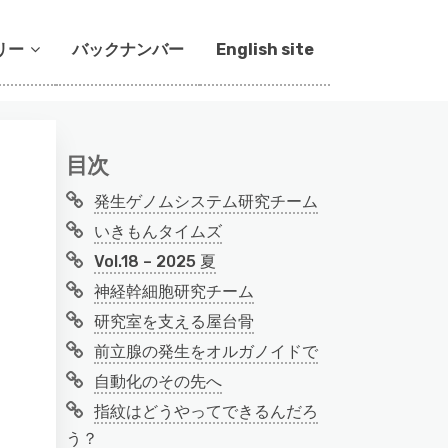
リー
バックナンバー
English site
目次
発生ゲノムシステム研究チーム
いきもんタイムズ
Vol.18 – 2025 夏
神経幹細胞研究チーム
研究室を支える屋台骨
前立腺の発生をオルガノイドで
自動化のその先へ
指紋はどうやってできるんだろ
う？