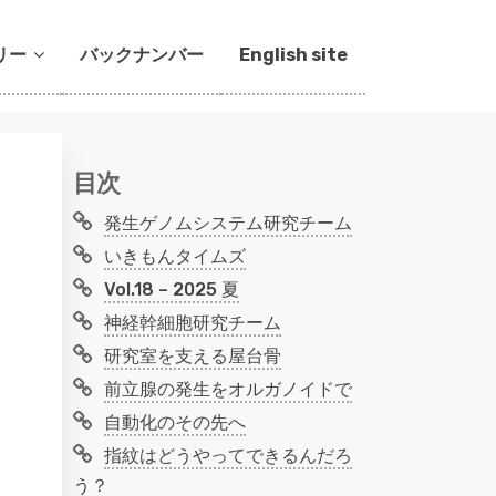
リー
バックナンバー
English site
目次
発生ゲノムシステム研究チーム
いきもんタイムズ
Vol.18 – 2025 夏
神経幹細胞研究チーム
研究室を支える屋台骨
前立腺の発生をオルガノイドで
自動化のその先へ
指紋はどうやってできるんだろ
う？