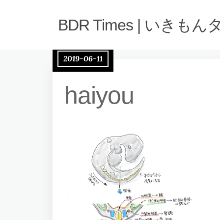
BDR Times | いきも
2019-06-11
haiyou