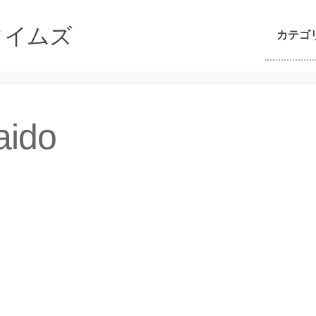
んタイムズ
カテゴ
aido