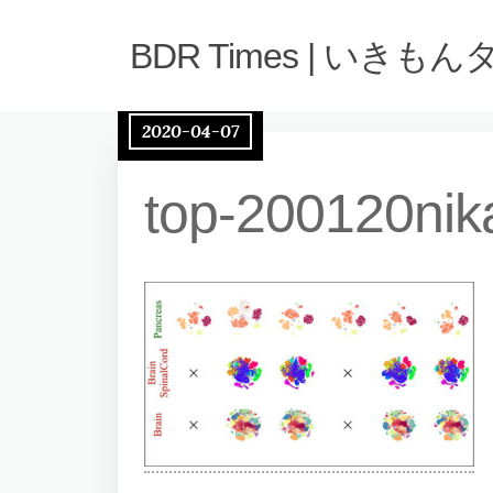
BDR Times | いきも
2020-04-07
top-200120nik