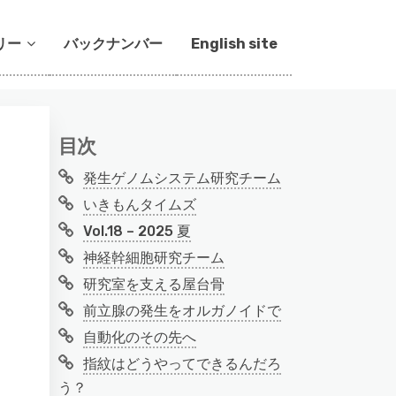
リー
バックナンバー
English site
目次
発生ゲノムシステム研究チーム
いきもんタイムズ
Vol.18 – 2025 夏
神経幹細胞研究チーム
研究室を支える屋台骨
前立腺の発生をオルガノイドで
自動化のその先へ
指紋はどうやってできるんだろ
う？