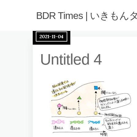
BDR Times | いきも
2021-11-04
Untitled 4