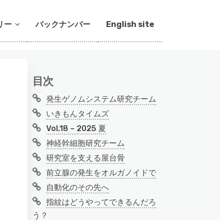
リー
バックナンバー
English site
目次
発生ゲノムシステム研究チーム
いきもんタイムズ
Vol.18 – 2025 夏
神経幹細胞研究チーム
研究室を支える屋台骨
前立腺の発生をオルガノイドで
自動化のその先へ
指紋はどうやってできるんだろ
う？