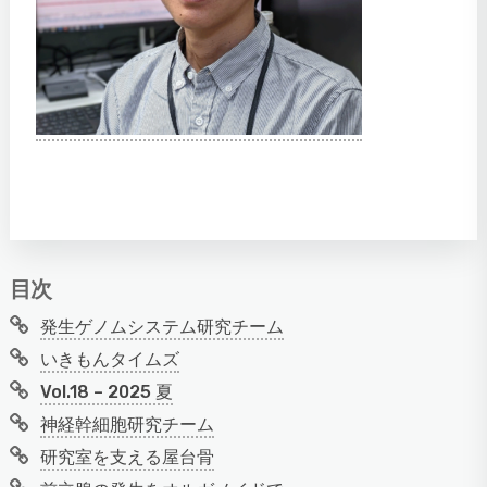
目次
発生ゲノムシステム研究チーム
いきもんタイムズ
Vol.18 – 2025 夏
神経幹細胞研究チーム
研究室を支える屋台骨