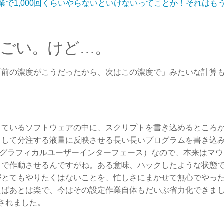
業で1,000回くらいやらないといけないってことか！それはも
ごい。けど…。
「前の濃度がこうだったから、次はこの濃度で」みたいな計算
しているソフトウェアの中に、スクリプトを書き込めるところ
算して分注する液量に反映させる長い長いプログラムを書き込
（グラフィカルユーザーインターフェース）なので、本来はマウ
とで作動させるんですがね。ある意味、ハックしたような状態
がとてもやりたくはないことを、忙しさにまかせて無心でやっ
えばあとは楽で、今はその設定作業自体もだいぶ省力化できま
放されました。