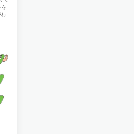
性を
がわ