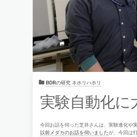
BDRの研究 ネホリハホリ
実験自動化に
今回お話を伺った芝井さんは、実験進化や
以前メダカのお話を伺いました
が、今回は