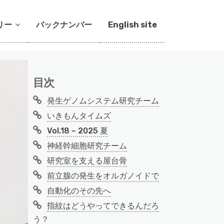
リー
バックナンバー
English site
目次
発生ゲノムシステム研究チーム
いきもんタイムズ
Vol.18 – 2025 夏
神経幹細胞研究チーム
研究室を支える屋台骨
前立腺の発生をオルガノイドで
自動化のその先へ
指紋はどうやってできるんだろ
う？