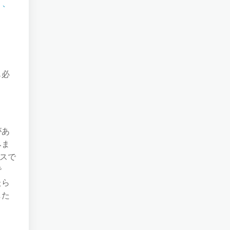
う、
も必
があ
みま
スで
で
たら
した