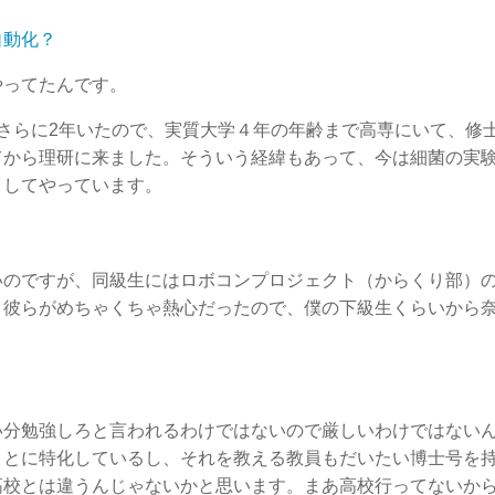
自動化？
やってたんです。
さらに2年いたので、実質大学４年の年齢まで高専にいて、修
てから理研に来ました。そういう経緯もあって、今は細菌の実
としてやっています。
いのですが、同級生にはロボコンプロジェクト（からくり部）
。彼らがめちゃくちゃ熱心だったので、僕の下級生くらいから
い分勉強しろと言われるわけではないので厳しいわけではない
ことに特化しているし、それを教える教員もだいたい博士号を
高校とは違うんじゃないかと思います。まあ高校行ってないか