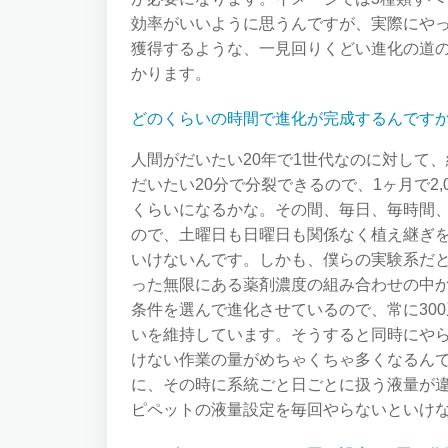
効率がいいように思うんですが、実際にやっ
獲得するような、一見回りくどい進化の道
かります。
どのくらいの時間で進化が完成するんです
人間がだいたい20年で1世代なのに対して
だいたい20分で分裂できるので、1ヶ月で2,0
くらいになるかな。その間、毎日、毎時間
ので、土曜日も日曜日も関係なく植え継ぎ
いけないんです。しかも、僕らの実験系だ
った無限にある薬剤濃度の組み合わせの中
条件を選んで進化させているので、常に30
いを維持しています。そうすると同時にや
けない作業の量がめちゃくちゃ多くなるん
に、その時に系統ごと日ごとに扱う液量が
ピペットの液量設定を毎回やらないといけ