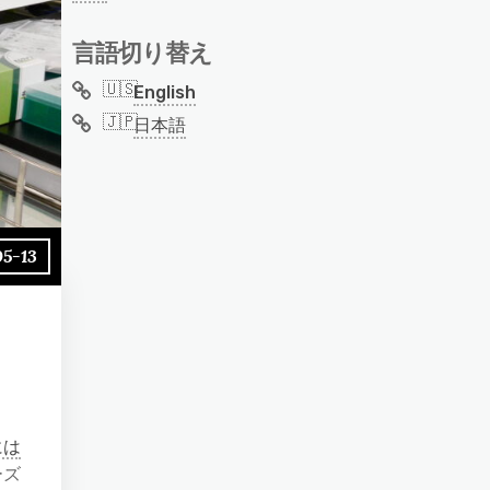
言語切り替え
English
日本語
05-13
には
ーズ