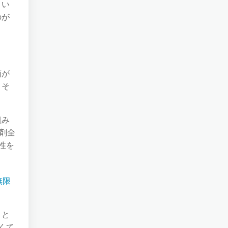
うい
のが
菌が
、そ
組み
剤全
性を
無限
こと
くて