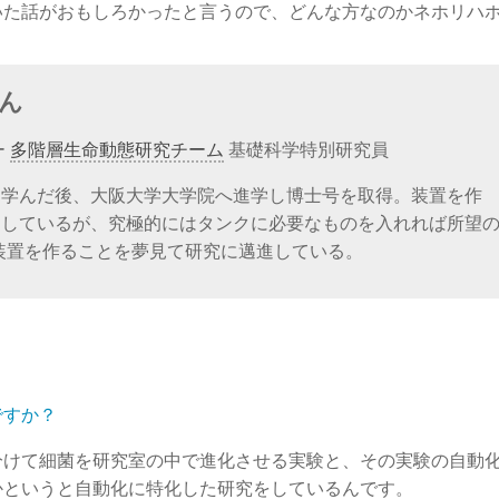
いた話がおもしろかったと言うので、どんな方なのかネホリハ
ん
ー
多階層生命動態研究チーム
基礎科学特別研究員
を学んだ後、大阪大学大学院へ進学し博士号を取得。装置を作
としているが、究極的にはタンクに必要なものを入れれば所望
装置を作ることを夢見て研究に邁進している。
ですか？
分けて細菌を研究室の中で進化させる実験と、その実験の自動
かというと自動化に特化した研究をしているんです。