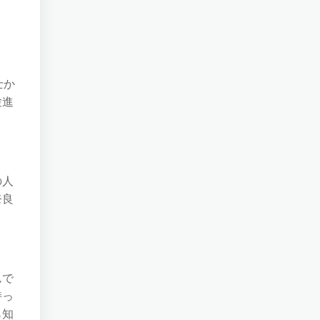
士か
験進
の人
奈良
んで
持っ
ら知