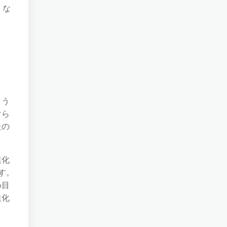
くな
まう
けら
たの
進化
す。
め目
進化