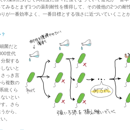
てみるとまず1つの薬剤耐性を獲得して、その後他の2つの耐
のりが一番効率よく、一番目標とする強さに近づいていくこと
か？
、細菌だと
00世代
、分裂する
をしないと
とさっき言
から複数の
0系統くら
らないとい
です。さら
違うから、
ない。