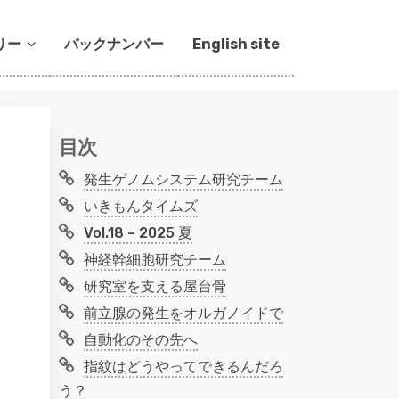
リー
バックナンバー
English site
目次
発生ゲノムシステム研究チーム
いきもんタイムズ
Vol.18 – 2025 夏
神経幹細胞研究チーム
研究室を支える屋台骨
前立腺の発生をオルガノイドで
自動化のその先へ
指紋はどうやってできるんだろ
う？