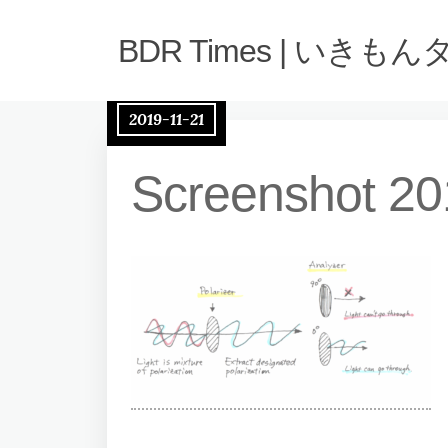
BDR Times | いきも
2019-11-21
Screenshot 20