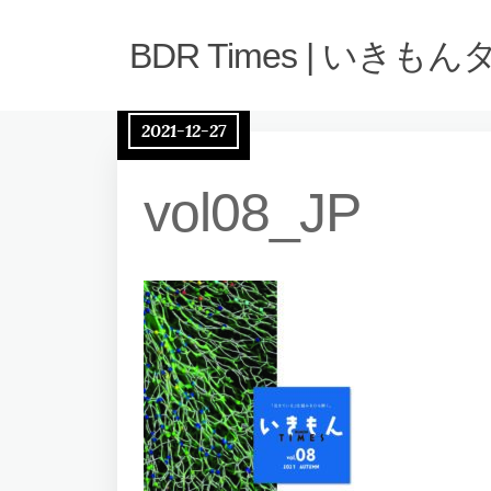
BDR Times | いきも
2021-12-27
vol08_JP