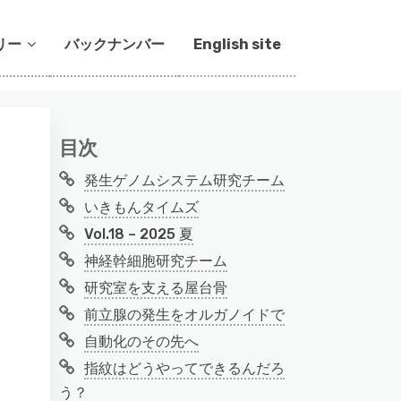
リー
バックナンバー
English site
目次
発生ゲノムシステム研究チーム
いきもんタイムズ
Vol.18 – 2025 夏
神経幹細胞研究チーム
研究室を支える屋台骨
前立腺の発生をオルガノイドで
自動化のその先へ
指紋はどうやってできるんだろ
う？