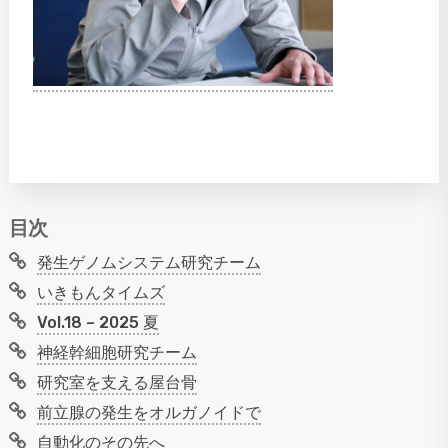
目次
発生ゲノムシステム研究チーム
いきもんタイムズ
Vol.18 – 2025 夏
神経幹細胞研究チーム
研究室を支える屋台骨
前立腺の発生をオルガノイドで
自動化のその先へ