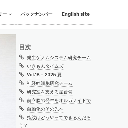
リー
バックナンバー
English site
目次
発生ゲノムシステム研究チーム
いきもんタイムズ
Vol.18 – 2025 夏
神経幹細胞研究チーム
研究室を支える屋台骨
前立腺の発生をオルガノイドで
自動化のその先へ
指紋はどうやってできるんだろ
う？