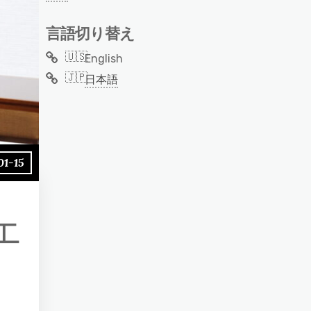
言語切り替え
English
日本語
01-15
エ