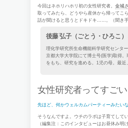
今回はネホリハホリ初の女性研究者。
金城
取ってみたら、どうやら産休から帰ってこ
話が聞けると思うとドキドキ……。（聞き
後藤 弘子（ごとう・ひろこ）
理化学研究所生命機能科学研究センタ
京都大学大学院にて博士号(医学)取得
をもち、研究を進める。1児の母。最近
女性研究者ってすごい
先ほど、何かウェルカムパーティーみたい
そうなんですよ。ウチのラボは子育てして
（編集注：このインタビューはお昼休み明