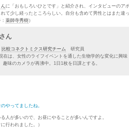
さん
に「おもしろいひとです」と紹介され、インタビューのア
られて少し経ったところらしい。自分も含めて男性とはまた違
手：
薬師寺秀樹
）
さん
ー
比較コネクトミクス研究チーム
研究員
。現在は、女性のライフイベントを通した生物学的な変化に興味
、趣味のカメラが再沸中。1日1枚を日課とする。
なのやってましたね。
いる人が多いので、お昼にやることが多いんですよ。
けに行われました。）