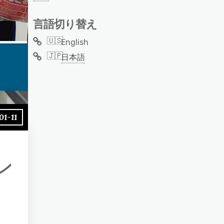
言語切り替え
English
日本語
01-11
ン