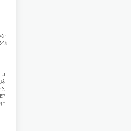
し
わか
る領
アロ
視床
床と
関連
雑に