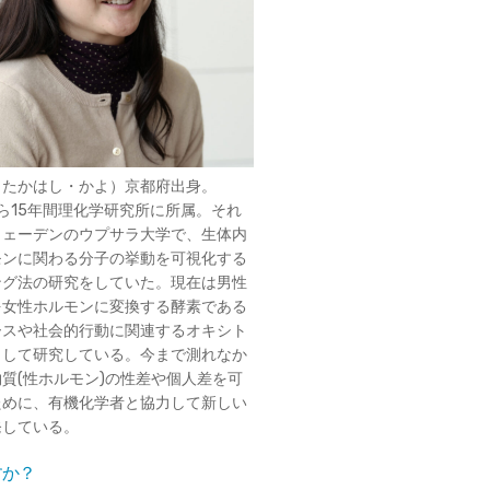
（たかはし・かよ）京都府出身。
から15年間理化学研究所に所属。それ
ウェーデンのウプサラ大学で、生体内
モンに関わる分子の挙動を可視化する
ング法の研究をしていた。現在は男性
を女性ホルモンに変換する酵素である
ースや社会的行動に関連するオキシト
目して研究している。今まで測れなか
質(性ホルモン)の性差や個人差を可
ために、有機化学者と協力して新しい
発している。
すか？