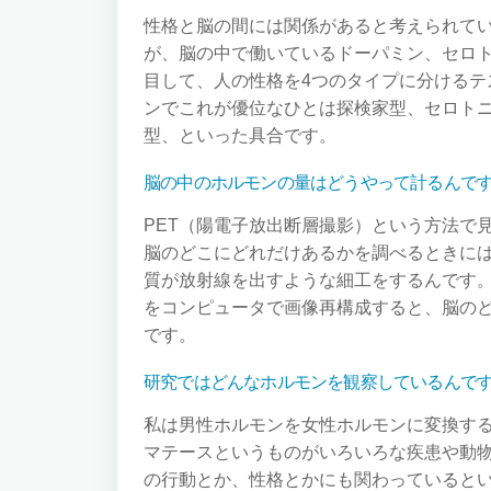
性格と脳の間には関係があると考えられて
が、脳の中で働いているドーパミン、セロ
目して、人の性格を4つのタイプに分ける
ンでこれが優位なひとは探検家型、セロト
型、といった具合です。
脳の中のホルモンの量はどうやって計るんで
PET（陽電子放出断層撮影）という方法で
脳のどこにどれだけあるかを調べるときに
質が放射線を出すような細工をするんです
をコンピュータで画像再構成すると、脳の
です。
研究ではどんなホルモンを観察しているんで
私は男性ホルモンを女性ホルモンに変換す
マテースというものがいろいろな疾患や動
の行動とか、性格とかにも関わっているとい