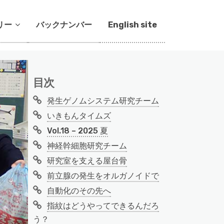
リー
バックナンバー
English site
目次
発生ゲノムシステム研究チーム
いきもんタイムズ
Vol.18 – 2025 夏
神経幹細胞研究チーム
研究室を支える屋台骨
前立腺の発生をオルガノイドで
自動化のその先へ
指紋はどうやってできるんだろ
う？