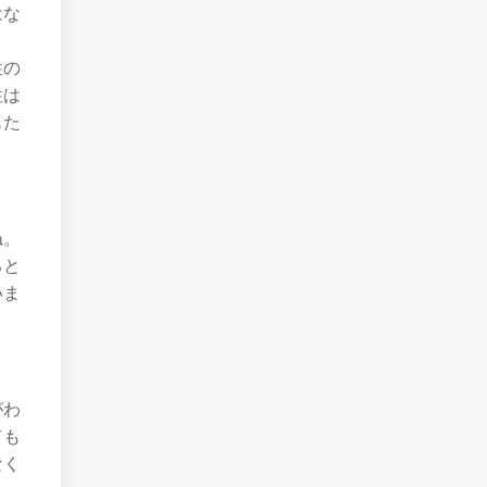
はな
性の
性は
もた
ね。
ると
いま
がわ
ても
なく