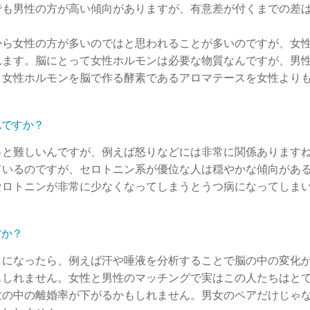
でも男性の方が高い傾向がありますが、有意差が付くまでの差
から女性の方が多いのではと思われることが多いのですが、女
れます。脳にとって女性ホルモンは必要な物質なんですが、男
、女性ホルモンを脳で作る酵素であるアロマテースを女性より
んですか？
っと難しいんですが、例えば怒りなどには非常に関係あります
ているのですが、セロトニン系が優位な人は穏やかな傾向があ
セロトニンが非常に少なくなってしまうとうつ病になってしま
すか？
うになったら、例えば汗や唾液を分析することで脳の中の変化
もしれません。女性と男性のマッチングで実はこの人たちはと
世の中の離婚率が下がるかもしれません。男女のペアだけじゃ