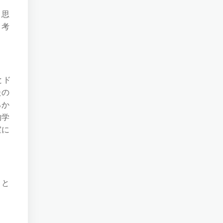
と思
、考
とド
たの
ろか
物学
室に
うと