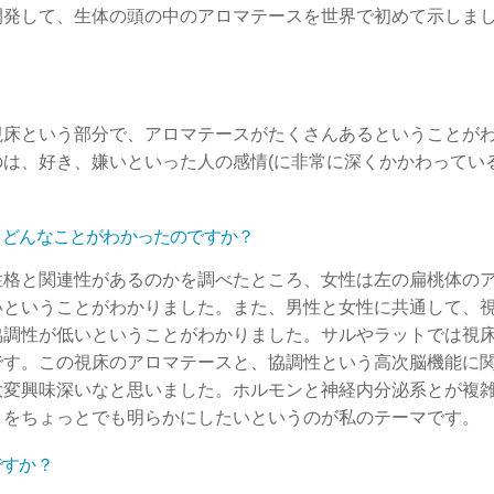
開発して、生体の頭の中のアロマテースを世界で初めて示しま
視床という部分で、アロマテースがたくさんあるということが
は、好き、嫌いといった人の感情(に非常に深くかかわってい
。どんなことがわかったのですか？
性格と関連性があるのかを調べたところ、女性は左の扁桃体の
いということがわかりました。また、男性と女性に共通して、
協調性が低いということがわかりました。サルやラットでは視
です。この視床のアロマテースと、協調性という高次脳機能に
大変興味深いなと思いました。ホルモンと神経内分泌系とが複
とをちょっとでも明らかにしたいというのが私のテーマです。
ですか？