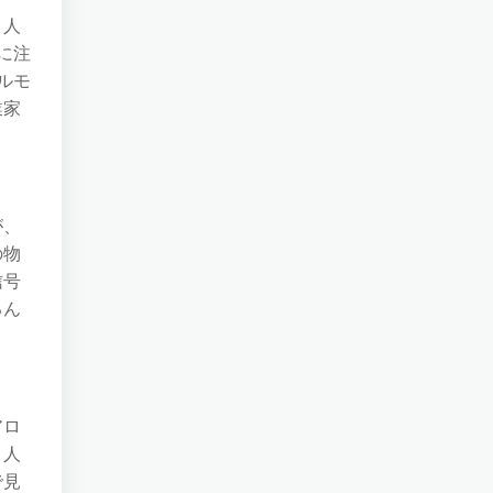
う人
に注
ルモ
業家
が、
の物
信号
るん
アロ
、人
で見