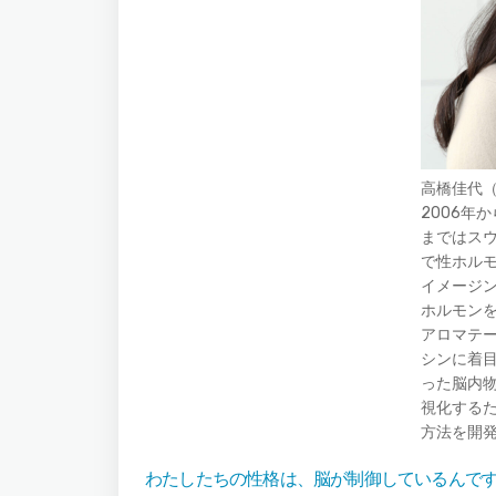
高橋佳代
2006年
まではス
で性ホル
イメージ
ホルモン
アロマテ
シンに着
った脳内物
視化する
方法を開
わたしたちの性格は、脳が制御しているんで