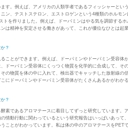
います。例えば、アメリカの人類学者であるフィッシャーとい
トニン、テストステロン、エストロゲンという4種類のホルモン
テストを作りました。例えば、ドーパミンはやる気を調節するホ
ニンは精神を安定させる働きがあって、これが優位なひとは起
すか？
見ることができます。例えば、ドーパミンやドーパミン受容体
は、ドーパミン受容体にくっつく物質を化学的に合成して、そ
。その物質を体の中に入れて、検出器でキャッチした放射線の
どこにドーパミンやドーパミン受容体がたくさんあるかがわか
すか？
る酵素であるアロマテースに着目してずっと研究しています。
物の情動行動に関わっているという研究報告はいっぱいあって
うことがわかっています。私は体の中のアロマテースをPET