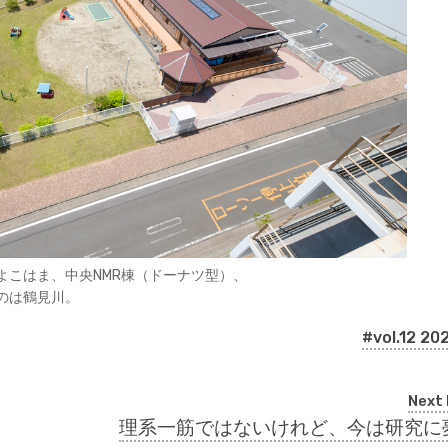
よこはま、中央NMR棟（ドーナツ型）、
のは鶴見川。
#vol.12 20
Next 
理系一筋ではないけれど、今は研究に