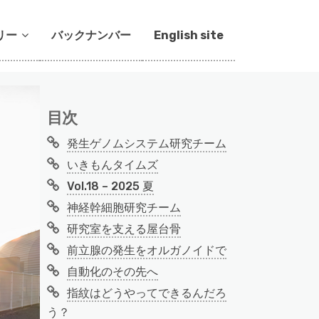
リー
バックナンバー
English site
目次
発生ゲノムシステム研究チーム
いきもんタイムズ
Vol.18 – 2025 夏
神経幹細胞研究チーム
研究室を支える屋台骨
前立腺の発生をオルガノイドで
自動化のその先へ
指紋はどうやってできるんだろ
う？