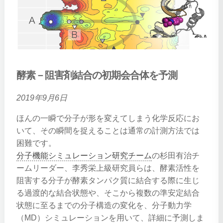
酵素－阻害剤結合の初期会合体を予測
2019年9月6日
ほんの一瞬で分子が形を変えてしまう化学反応にお
いて、その瞬間を捉えることは通常の計測方法では
困難です。
分子機能シミュレーション研究チーム
の杉田有治チ
ームリーダー、李秀栄上級研究員らは、酵素活性を
阻害する分子が酵素タンパク質に結合する際に生じ
る過渡的な結合状態や、そこから複数の準安定結合
状態に至るまでの分子構造の変化を、分子動力学
（MD）シミュレーションを用いて、詳細に予測しま