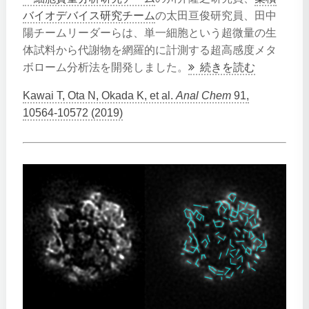
バイオデバイス研究チーム
の太田亘俊研究員、田中
陽チームリーダーらは、単一細胞という超微量の生
体試料から代謝物を網羅的に計測する超高感度メタ
ボローム分析法を開発しました。
続きを読む
Kawai T, Ota N, Okada K, et al.
Anal Chem
91,
10564-10572 (2019)