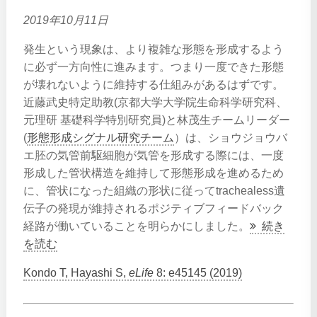
2019年10月11日
発生という現象は、より複雑な形態を形成するよう
に必ず一方向性に進みます。つまり一度できた形態
が壊れないように維持する仕組みがあるはずです。
近藤武史特定助教(京都大学大学院生命科学研究科、
元理研 基礎科学特別研究員)と林茂生チームリーダー
(
形態形成シグナル研究チーム
）は、ショウジョウバ
エ胚の気管前駆細胞が気管を形成する際には、一度
形成した管状構造を維持して形態形成を進めるため
に、管状になった組織の形状に従ってtrachealess遺
伝子の発現が維持されるポジティブフィードバック
経路が働いていることを明らかにしました。
続き
を読む
Kondo T, Hayashi S,
eLife
8: e45145 (2019)