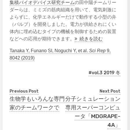
集積バイオデバイス研究チーム
の田中陽チームリー
ダーらは、ミミズの筋肉組織を用いて、電気刺激に
よらずに、化学エネルギーだけで動作する小型の弁
（バルブ）を開発しました。電力が供給されにくい
体内に埋め込むタイプの機械を制御するための装置
などへの応用が期待できます。
続きを読む
Tanaka Y, Funano SI, Noguchi Y, et al.
Sci Rep
9,
8042 (2019)
#vol.3 2019 冬
Previous Post
Next Post
生物学もいろんな専門
分子シミュレーション
家のチームワークで
専用スーパーコンピュ
ータ「MDGRAPE-
4A」