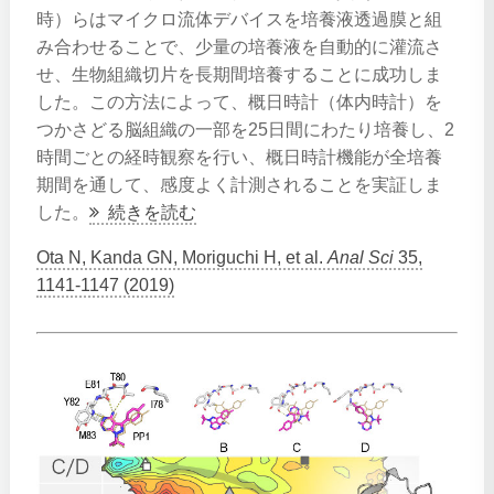
時）らはマイクロ流体デバイスを培養液透過膜と組
み合わせることで、少量の培養液を自動的に灌流さ
せ、生物組織切片を長期間培養することに成功しま
した。この方法によって、概日時計（体内時計）を
つかさどる脳組織の一部を25日間にわたり培養し、2
時間ごとの経時観察を行い、概日時計機能が全培養
期間を通して、感度よく計測されることを実証しま
した。
続きを読む
Ota N, Kanda GN, Moriguchi H, et al.
Anal Sci
35,
1141-1147 (2019)