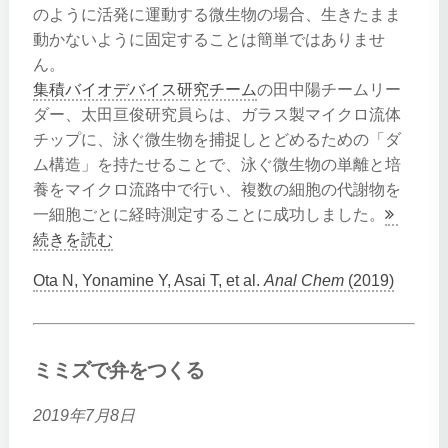
のように活発に運動する微生物の場合、生きたまま
動かないように固定することは簡単ではありませ
ん。
集積バイオデバイス研究チーム
の田中陽チームリー
ダー、太田亘俊研究員らは、ガラス製マイクロ流体
チップに、泳ぐ微生物を捕捉しとどめるための「ダ
ム構造」を持たせることで、泳ぐ微生物の単離と培
養をマイクロ流路中で行い、複数の細胞の代謝物を
一細胞ごとに経時測定することに成功しました。
続きを読む
Ota N, Yonamine Y, Asai T, et al.
Anal Chem
(2019)
ミミズで弁をつくる
2019年7月8日