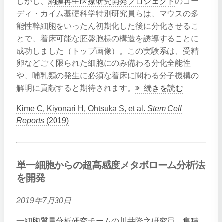
しかし、
網膜再生医療研究開発プロジェクト
のコー
ディ・カイム基礎科学特別研究員らは、マウスの多
能性幹細胞をいったん初期化した後に分化させるこ
とで、着床可能な胚盤胞様の構造を誘導することに
成功しました（トップ画像）。この実験系は、受精
卵などごく限られた細胞にのみ備わる分化全能性
や、哺乳類の発生に必須な着床に関わる分子機構の
解明に貢献すると期待されます。
続きを読む
Kime C, Kiyonari H, Ohtsuka S, et al.
Stem Cell
Reports
(2019)
単一細胞からの超高感度メタボローム分析法
を開発
2019年7月30日
一細胞質量分析研究チーム
の川井隆之研究員、
集積