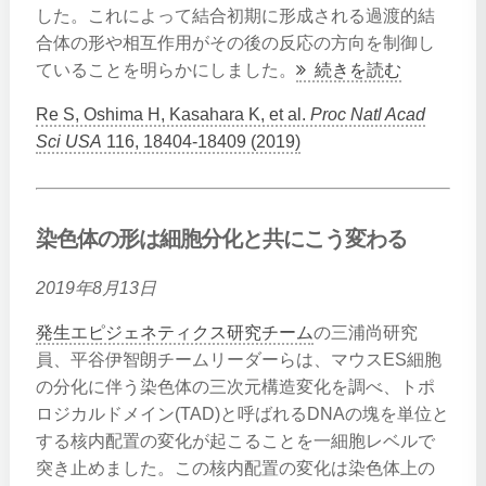
した。これによって結合初期に形成される過渡的結
合体の形や相互作用がその後の反応の方向を制御し
ていることを明らかにしました。
続きを読む
Re S, Oshima H, Kasahara K, et al.
Proc Natl Acad
Sci USA
116, 18404-18409 (2019)
染色体の形は細胞分化と共にこう変わる
2019年8月13日
発生エピジェネティクス研究チーム
の三浦尚研究
員、平谷伊智朗チームリーダーらは、マウスES細胞
の分化に伴う染色体の三次元構造変化を調べ、トポ
ロジカルドメイン(TAD)と呼ばれるDNAの塊を単位と
する核内配置の変化が起こることを一細胞レベルで
突き止めました。この核内配置の変化は染色体上の