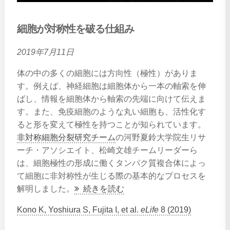
細胞が対称性を破る仕組み
2019年7月11日
体の中の多くの細胞には方向性（極性）がありま
す。例えば、神経細胞は細胞体から一本の軸索を伸
ばし、情報を細胞体から軸索の先端に向けて伝えま
す。また、免疫細胞のような丸い細胞も、活性化す
ると形を変えて極性を持つことが知られています。
非対称細胞分裂研究チーム
の河野夏鈴大学院生リサ
ーチ・アソシエイト、松崎文雄チームリーダーら
は、細胞極性の形成に働くタンパク質複合体によっ
て細胞に非対称性が生じる際の基本的なプロセスを
解明しました。
続きを読む
Kono K, Yoshiura S, Fujita I, et al.
eLife
8 (2019)